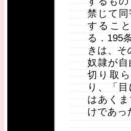
するもの
禁じて同
するこ
る．19
きは、そ
奴隷が自
切り取
り、「目
はあくま
けであっ