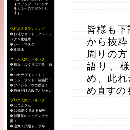
イクアップ
・
パーソナ
ルカラー
の学習を行い
ます。
皆様も下
化粧品人気ランキング
お得なセット（クレンジ
から抜粋
ング＆化粧水）
シートマスク
化粧水
周りの方
コラム人気ランキング
語り、
最近、よく耳にする「婚
活」
バナナダイエット！
め、此れ
ミッドランド 福臨門！
アイシャドウの歴史！
め直すの
自分だけの服でオシャレ
ブログ人気ランキング
はつえさん
20歳若く見える秘密
理事長のスッピン大公
開！
注意！式場トラブル