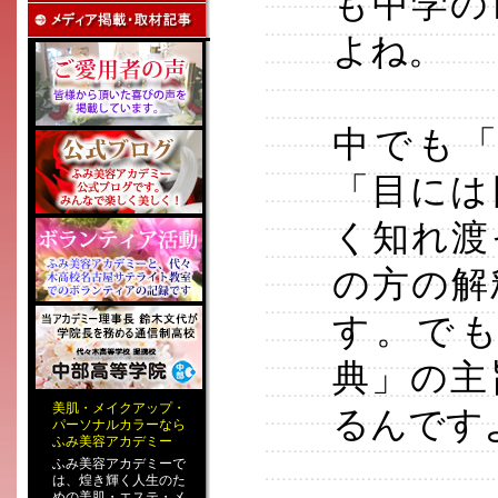
も中学の
よね。
中でも
「目には
く知れ渡
の方の解
す。で
典」の主
美肌
・
メイクアップ
・
るんです
パーソナルカラー
なら
ふみ美容アカデミー
ふみ美容アカデミーで
は、煌き輝く人生のた
めの
美肌・エステ
・
メ