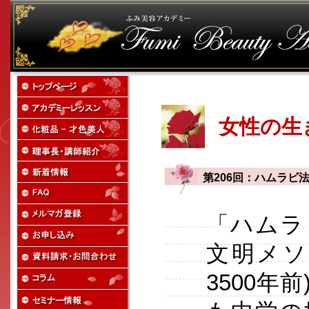
女性の生
第206回：ハムラビ
「ハムラ
文明メソ
3500年