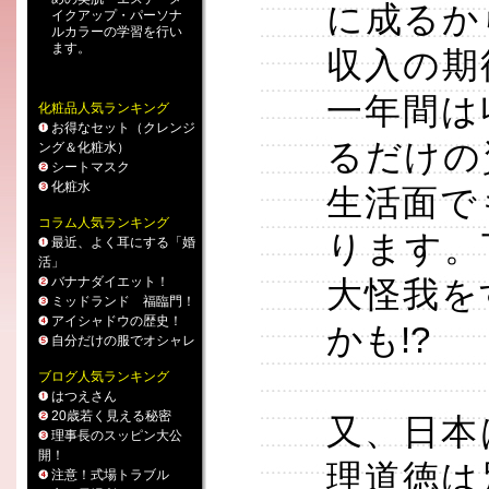
に成るか
イクアップ
・
パーソナ
ルカラー
の学習を行い
ます。
収入の期
一年間は
化粧品人気ランキング
お得なセット（クレンジ
るだけの
ング＆化粧水）
シートマスク
化粧水
生活面で
コラム人気ランキング
ります。
最近、よく耳にする「婚
活」
バナナダイエット！
大怪我を
ミッドランド 福臨門！
アイシャドウの歴史！
かも!?
自分だけの服でオシャレ
ブログ人気ランキング
はつえさん
20歳若く見える秘密
又、日本
理事長のスッピン大公
開！
理道徳は
注意！式場トラブル