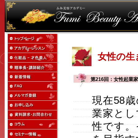
女性の生
第216回：女性起業
現在58
業家とし
性です。