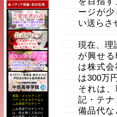
を目指す
ージが少
い送らさ
現在、理
が興せる
は株式会
は300
それは、
美肌
・
メイクアップ
・
記・テナ
パーソナルカラー
なら
ふみ美容アカデミー
備品代な
ふみ美容アカデミーで
は、煌き輝く人生のた
めの
美肌・エステ
・
メ