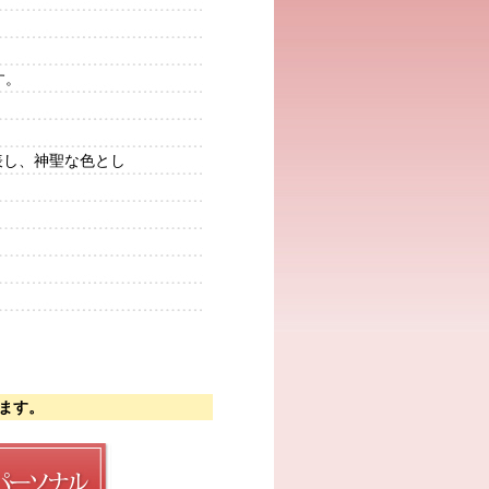
す。
表し、神聖な色とし
ます。