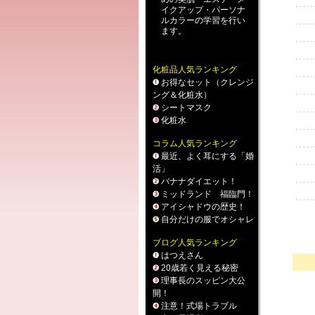
イクアップ
・
パーソナ
ルカラー
の学習を行い
ます。
化粧品人気ランキング
お得なセット（クレンジ
ング＆化粧水）
シートマスク
化粧水
コラム人気ランキング
最近、よく耳にする「婚
活」
バナナダイエット！
ミッドランド 福臨門！
アイシャドウの歴史！
自分だけの服でオシャレ
ブログ人気ランキング
はつえさん
20歳若く見える秘密
理事長のスッピン大公
開！
注意！式場トラブル