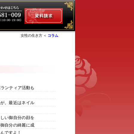
女性の生き方 ＜
コラム
ム
ボランティア活動も
たが、最近はネイル
美しい御自分の顔を
も御自分の綺麗に成
なんですよ！