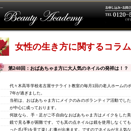
女性の生き方に関するコラ
第248回：おばあちゃま方に大人気のネイルの発祥は！？
代々木高等学校名古屋サテライト教室の毎月1回の老人ホームの
7年が過ぎました。
当初は、おばあちゃま方にメイクのみのボランティア活動でし
が中心に成っております。
何故なら、手・足がご不自由なおばあちゃま方はメイクをした
鏡で見る事が困難です。でも其の点ネイルは鏡を使用しなくて
った爪(手)を見て楽しむ事が出来ます。ですのでネイルが大人気