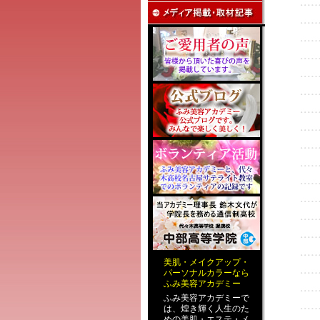
美肌
・
メイクアップ
・
パーソナルカラー
なら
ふみ美容アカデミー
ふみ美容アカデミーで
は、煌き輝く人生のた
めの
美肌・エステ
・
メ