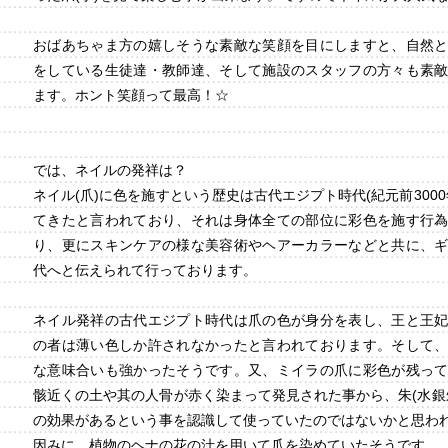
おばあちゃま方の嬉しそうな素敵な笑顔を目にしますと、自然
をしている生徒達・教師達、そして施設のスタッフの方々も素
ます。ホント笑顔って最高！☆
では、ネイルの発祥は？
ネイル(爪)に色を施すという歴史は古代エジプト時代(紀元前300
てきたと言われており、それは身体全ての部位に彩色を施す行
り、更にスキンケアの様な美容術やヘアーカラーなどと共に、
代へと伝えられて行っております。
ネイル発祥の古代エジプト時代は爪の色が身分を表し、王と王
の者は薄い色しか許されなかったと言われております。そして
な意味合いも強かったそうです。又、ミイラの爪に彩色が残っ
骸近くの土や其の人骨が赤く染まって発見された事から、朱(水銀
の効果があるという事を認識して使っていたのではないかと思わ
因みに、植物のヘナの花の汁を用いて爪を染めていたそうです。