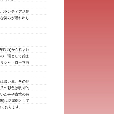
とボランティア活動
敵な笑みが溢れ出し
0年以前)から営まれ
為の一環として始ま
ギリシャ・ローマ時
妃は濃い赤、その他
、爪の彩色は呪術的
ていた事や古墳の屍
朱)は防腐剤として
れております。