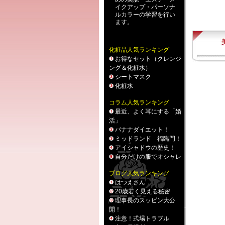
イクアップ
・
パーソナ
ルカラー
の学習を行い
ます。
化粧品人気ランキング
お得なセット（クレンジ
ング＆化粧水）
シートマスク
化粧水
コラム人気ランキング
最近、よく耳にする「婚
活」
バナナダイエット！
ミッドランド 福臨門！
アイシャドウの歴史！
自分だけの服でオシャレ
ブログ人気ランキング
はつえさん
20歳若く見える秘密
理事長のスッピン大公
開！
注意！式場トラブル