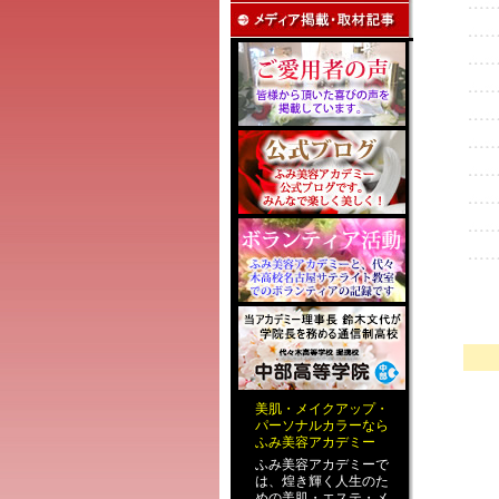
美肌
・
メイクアップ
・
パーソナルカラー
なら
ふみ美容アカデミー
ふみ美容アカデミーで
は、煌き輝く人生のた
めの
美肌・エステ
・
メ