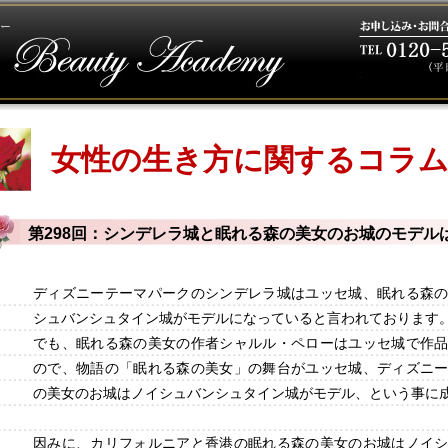
女性の生き方に関するコラ
第298回：シンデレラ城と眠れる森の美女のお城のモデル
ディズニーテーマパークのシンデレラ城はユッセ城、眠れる森
シュバンシュタイン城がモデルになっていると言われております
でも、眠れる森の美女の作者シャルル・ペローはユッセ城で作
ので、物語の「眠れる森の美女」の舞台がユッセ城、ディズニ
の美女のお城はノイシュバンシュタイン城がモデル、という事に
因みに、カリフォルニアと香港の眠れる森の美女のお城はノイ