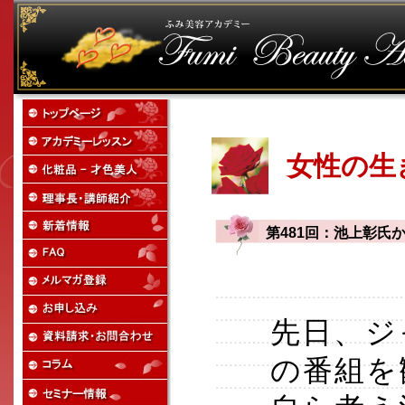
女性の生
第481回：池上彰氏
先日、ジ
の番組を