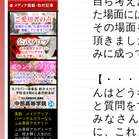
自ら考え
た場面に
その場面
頂きまし
みに成っ
【・・・
んはどう
と質問を
美肌
・
メイクアップ
・
みなさ
パーソナルカラー
なら
ふみ美容アカデミー
に、これ
ふみ美容アカデミーで
は、煌き輝く人生のた
めの
美肌・エステ
・
メ