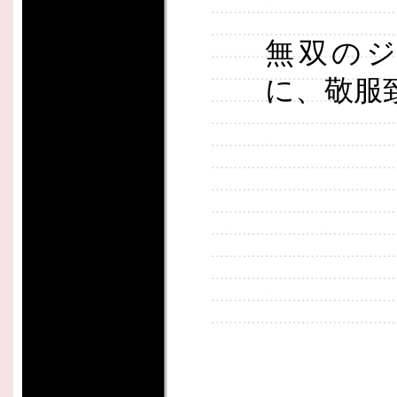
無双の
に、敬服