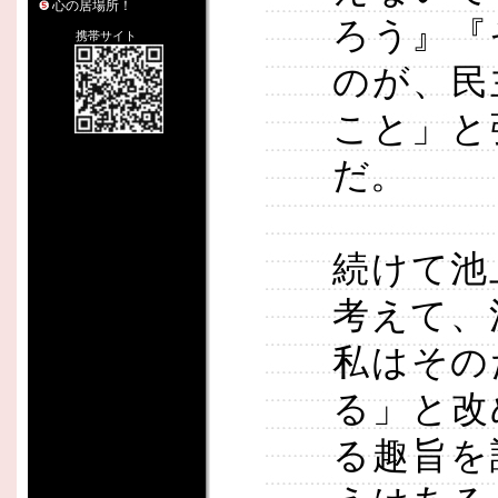
心の居場所！
ろう』『
携帯サイト
のが、民
こと」と
だ。
続けて池
考えて、
私はその
る」と改
る趣旨を