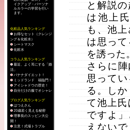
と解説の
イクアップ
・
パーソナ
ルカラー
の学習を行い
ます。
は池上
も、池上
化粧品人気ランキング
お得なセット（クレンジ
は思って
ング＆化粧水）
シートマスク
化粧水
を誘った
コラム人気ランキング
さらに陣
最近、よく耳にする「婚
活」
バナナダイエット！
思ってい
ミッドランド 福臨門！
アイシャドウの歴史！
る。しか
自分だけの服でオシャレ
て池上氏
ブログ人気ランキング
はつえさん
20歳若く見える秘密
ですよ」
理事長のスッピン大公
開！
えないで
注意！式場トラブル