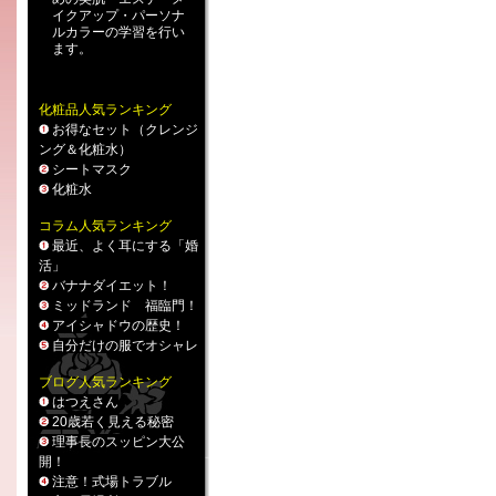
イクアップ
・
パーソナ
ルカラー
の学習を行い
ます。
化粧品人気ランキング
お得なセット（クレンジ
ング＆化粧水）
シートマスク
化粧水
コラム人気ランキング
最近、よく耳にする「婚
活」
バナナダイエット！
ミッドランド 福臨門！
アイシャドウの歴史！
自分だけの服でオシャレ
ブログ人気ランキング
はつえさん
20歳若く見える秘密
理事長のスッピン大公
開！
注意！式場トラブル