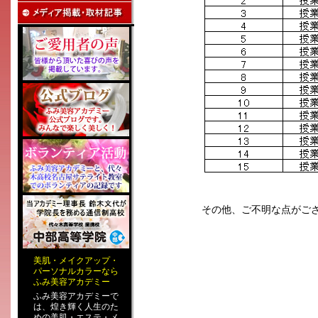
その他、ご不明な点がご
美肌
・
メイクアップ
・
パーソナルカラー
なら
ふみ美容アカデミー
ふみ美容アカデミーで
は、煌き輝く人生のた
めの
美肌・エステ
・
メ